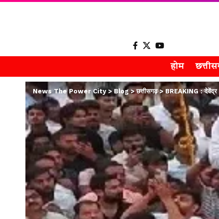
होम
छत्ती
News The Power City
>
Blog
>
छत्तीसगढ़
>
BREAKING : देवेंद्र