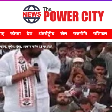
सगढ़
कोरबा
देश
अंतर्राष्ट्रीय
खेल
राजनीति
राशिफल
 यादव, सुबोध, ढेबर, आकाश समेत 13 पर FIR