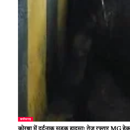
छत्तीसगढ़
कोरबा में दर्दनाक सड़क हादसा: तेज रफ्तार MG ह