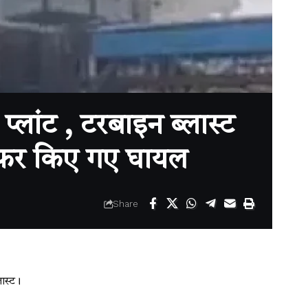
लांट , टरबाइन ब्लास्ट
रेफर किए गए घायल
Share
ास्ट।