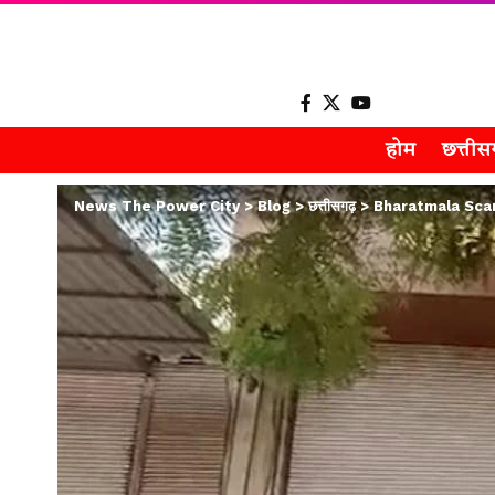
होम
छत्ती
News The Power City
>
Blog
>
छत्तीसगढ़
>
Bharatmala Scam New