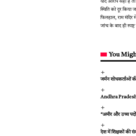
यदि आरोप सही हैं तो
स्थिति को दूर किया 
फिलहाल, राम मंदिर म
जांच के बाद ही स्पष्
You Migh
जर्मन शोधकर्ताओं की
Andhra Pradesh Acci
“अमीर और उच्च पदों प
देश में शिक्षकों की 