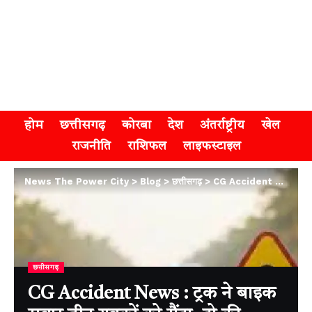
होम
छत्तीसगढ़
कोरबा
देश
अंतर्राष्ट्रीय
खेल
राजनीति
राशिफल
लाइफस्टाइल
News The Power City
>
Blog
>
छत्तीसगढ़
>
CG Accident News : ट्रक ने बाइक सवार तीन युवकों को रौंदा, दो की दर्दनाक मौत, एक अस्पताल में भर्ती
छत्तीसगढ़
CG Accident News : ट्रक ने बाइक