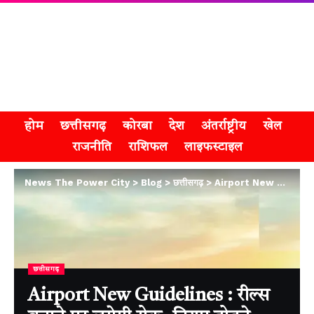
होम
छत्तीसगढ़
कोरबा
देश
अंतर्राष्ट्रीय
खेल
राजनीति
राशिफल
लाइफस्टाइल
News The Power City
>
Blog
>
छत्तीसगढ़
>
Airport New Guidelines : रील्स बनाने पर लगेगी रोक, नियम तोड़ने वालों पर कड़ी कार्रवाई
छत्तीसगढ़
Airport New Guidelines : रील्स