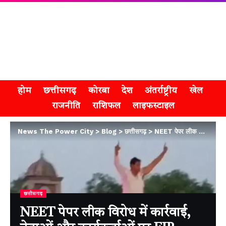
होम
छत्तीसगढ़
कोरबा
देश
अंतर्राष्ट्रीय
खेल
राजनीति
राशिफल
लाइफस्टाइल
News The Power City
>
Blog
>
छत्तीसगढ़
>
NEET पेपर लीक विरोध में कार्रवाई, नेताओं और कार्यकर्ताओं पर FIR
छत्तीसगढ़
NEET पेपर लीक विरोध में कार्रवाई,