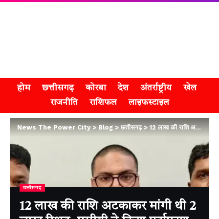
होम
छत्तीसगढ़
कोरबा
देश
अंतर्राष्ट्रीय
खेल
राजनीति
राशिफल
लाइफस्टाइल
News The Power City
>
Blog
>
छत्तीसगढ़
>
12 लाख की राशि अटकाकर मांगी थी 2 लाख रिश्वत, एसीबी ने किया पर्दाफाश
छत्तीसगढ़
12 लाख की राशि अटकाकर मांगी थी 2