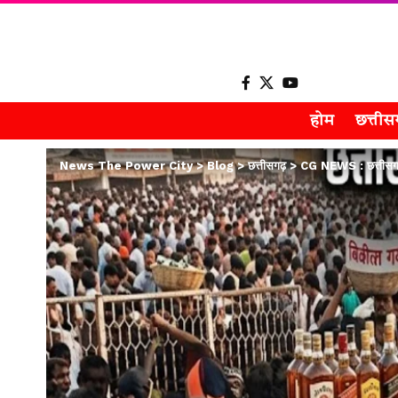
होम
छत्ती
News The Power City
>
Blog
>
छत्तीसगढ़
>
CG NEWS : छत्तीसगढ़ म