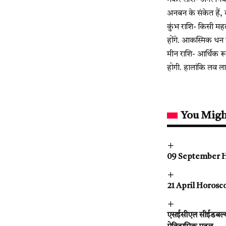
मकर राशि- अगर निवेश क
अनबन के संकेत हैं,
कुंभ राशि- किसी महत
होंगे. आकस्मिक धन ल
मीन राशि- आर्थिक रू
होगी. हालांकि लव ला
You Migh
09 September Hor
21 April Horoscope
एसईसीएल सीईडबल्यू