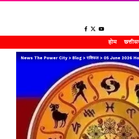
होम
छत्ती
News The Power City
>
Blog
>
राशिफल
>
05 June 2026 Horosco