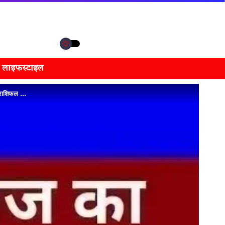
लाइफस्टाइल
ा राशिफल …