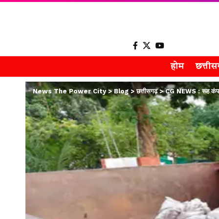
होम
छत्ती
News The Power City
>
Blog
>
छत्तीसगढ़
>
CG NEWS : रूह कंपा दे