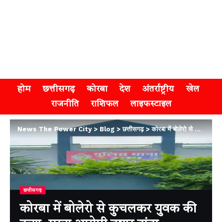
होम
छत्तीसगढ़
कोरबा
देश
अंतर्राष्ट्रीय
खेल
राजनीति
राशिफल
लाइफस्टाइल
News The Power City
>
Blog
>
छत्तीसगढ़
>
कोरबा में बोलेरो से कुचलकर युवक की हत्या, मुख्य आरोपी तुषार ढांडा गिरफ्तार, वाहन भी जब्त
छत्तीसगढ़
कोरबा में बोलेरो से कुचलकर युवक की