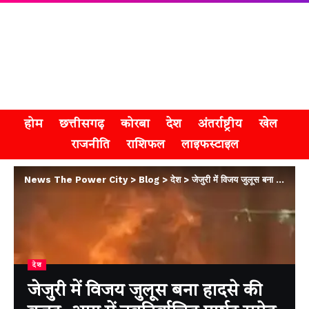
होम
छत्तीसगढ़
कोरबा
देश
अंतर्राष्ट्रीय
खेल
राजनीति
राशिफल
लाइफस्टाइल
News The Power City
>
Blog
>
देश
>
जेजुरी में विजय जुलूस बना हादसे की वजह, आग में नवनिर्वाचित पार्षद समेत 17 झुलसे
देश
जेजुरी में विजय जुलूस बना हादसे की