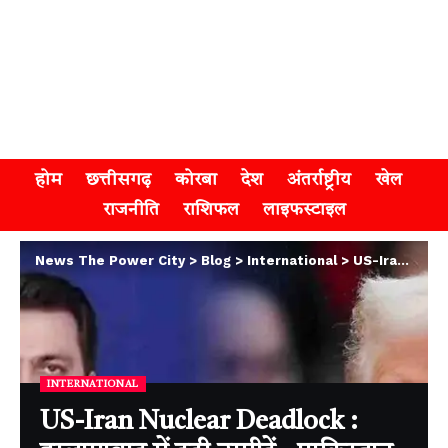
होम
छत्तीसगढ़
कोरबा
देश
अंतर्राष्ट्रीय
खेल
राजनीति
राशिफल
लाइफस्टाइल
News The Power City
>
Blog
>
International
>
US-Iran Nuclear Deadlock : इस्लामाबाद में टूटी उम्मीदें , पाकिस्तान की मध्यस्थता भी रही नाकाम, अमेरिका और ईरान के बीच गतिरोध बढ़ा
INTERNATIONAL
US-Iran Nuclear Deadlock :