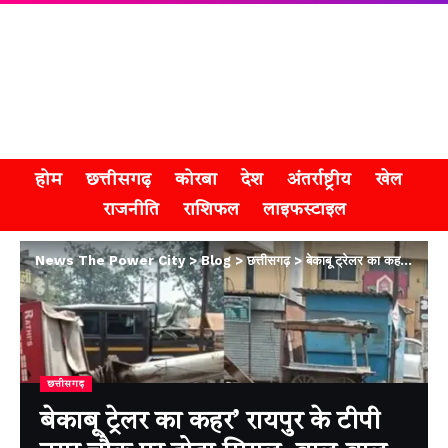
होम
छत्तीसगढ़
कोरबा
देश
अंतर्राष्ट्रीय
खेल
राजनीति
राशिफल
लाइफस्टाइल
News The Power City
>
Blog
>
छत्तीसगढ़
>
बेकाबू ट्रेलर का कहर’ रायपुर के टीपी नगर चौक पर तोड़ा सिग्नल, बाल-बाल बची ट्रैफिक पुलिस की जान
छत्तीसगढ़
बेकाबू ट्रेलर का कहर’ रायपुर के टीपी