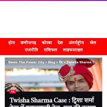
होम
छत्तीसगढ़
कोरबा
देश
अंतर्राष्ट्रीय
खेल
राजनीति
राशिफल
लाइफस्टाइल
News The Power City
>
Blog
>
देश
>
Twisha Sharma Case : ट्विशा शर्मा केस में बयानबाजी तेज, सच की तलाश में जुटी पुलिस
देश
Twisha Sharma Case : ट्विशा शर्मा