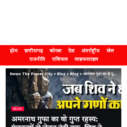
होम
छत्तीसगढ़
कोरबा
देश
अंतर्राष्ट्रीय
खेल
राजनीति
राशिफल
लाइफस्टाइल
News The Power City
>
Blog
>
Blog
>
अमरनाथ गुफा का वो गुप्त रहस्य: पंचतत्वों से लेकर नंदी तक, शिव ने यात्रा मार्ग पर कहाँ और क्या-क्या त्यागा
BLOG
अमरनाथ गुफा का वो गुप्त रहस्य: