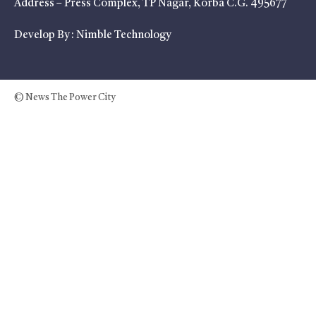
Address – Press Complex, TP Nagar, Korba C.G. 495677
Develop By :
Nimble Technology
© News The Power City