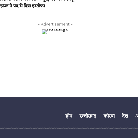
ज्ज ने पद से दिया इस्तीफा
- Advertisement -
होम
छत्तीसगढ़
कोरबा
देश
अं