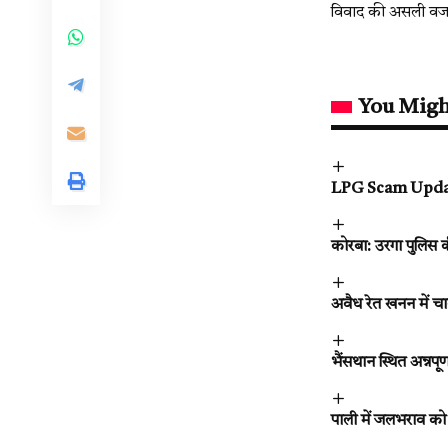
विवाद की असली वजह 
You Migh
LPG Scam Update 20
कोरबा: उरगा पुलिस क
अवैध रेत खनन में च
भैंसथान स्थित अन्नपू
पाली में जलभराव को ल