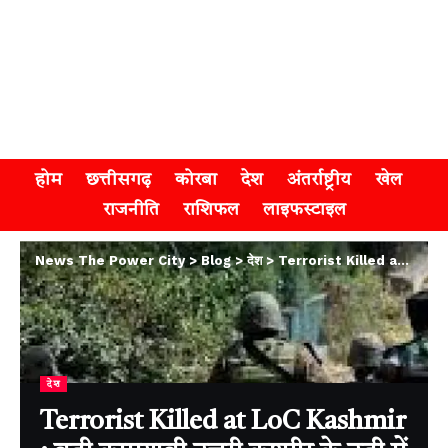
होम
छत्तीसगढ़
कोरबा
देश
अंतर्राष्ट्रीय
खेल
राजनीति
राशिफल
लाइफस्टाइल
News The Power City
>
Blog
>
देश
>
Terrorist Killed at LoC Kashmir : बड़ी कामयाबी उत्तरी कश्मीर के उड़ी में घुसपैठ की कोशिश फेल, सेना का सर्च ऑपरेशन जारी
देश
Terrorist Killed at LoC Kashmir