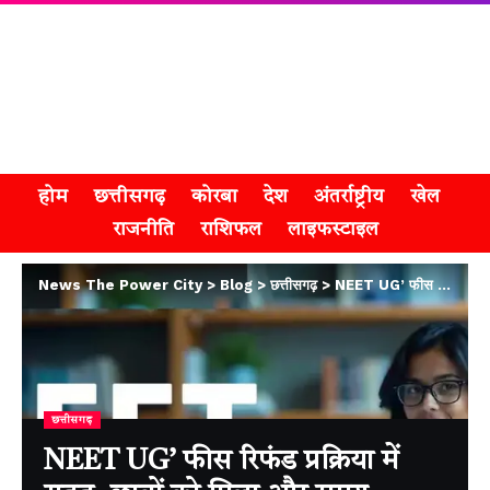
होम
छत्तीसगढ़
कोरबा
देश
अंतर्राष्ट्रीय
खेल
राजनीति
राशिफल
लाइफस्टाइल
News The Power City
>
Blog
>
छत्तीसगढ़
>
NEET UG’ फीस रिफंड प्रक्रिया में राहत, छात्रों को मिला और समय
छत्तीसगढ़
NEET UG’ फीस रिफंड प्रक्रिया में