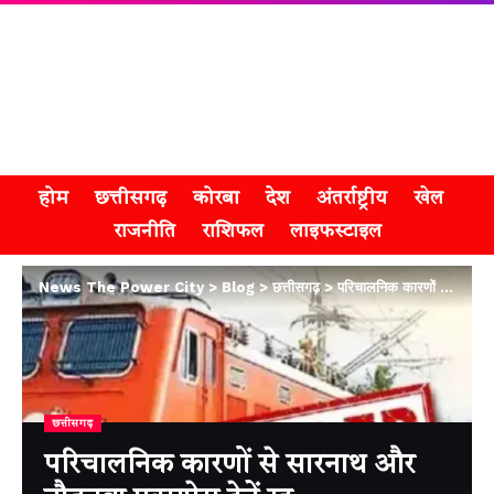
होम
छत्तीसगढ़
कोरबा
देश
अंतर्राष्ट्रीय
खेल
राजनीति
राशिफल
लाइफस्टाइल
News The Power City
>
Blog
>
छत्तीसगढ़
>
परिचालनिक कारणों से सारनाथ और नौतनवा एक्सप्रेस ट्रेनें रद्द
छत्तीसगढ़
परिचालनिक कारणों से सारनाथ और