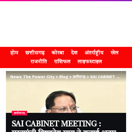
होम
छत्तीसगढ़
कोरबा
देश
अंतर्राष्ट्रीय
खेल
राजनीति
राशिफल
लाइफस्टाइल
News The Power City
>
Blog
>
छत्तीसगढ़
>
SAI CABINET MEETING : मुख्यमंत्री विष्णुदेव साय ने बुलाई अहम कैबिनेट बैठक, आज शाम मंत्रालय में होगी चर्चा
छत्तीसगढ़
SAI CABINET MEETING :