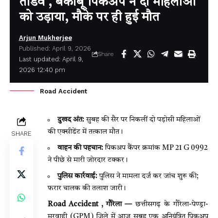
तांडव , बेकाबू पिकअप ने दो महिलाओं
को उड़ाया, मौके पर ही हुई मौत
Arjun Mukherjee
Published: April 9, 2026
Share
Last updated: April 9,
2026 12:40 pm
Road Accident
दुखद अंत:
सुबह की सैर पर निकलीं दो पड़ोसी महिलाओं
की एक्सीडेंट में तत्काल मौत।
SHARE
वाहन की पहचान:
पिकअप कैंपर क्रमांक MP 21 G 0992
ने पीछे से मारी जोरदार टक्कर।
पुलिस कार्रवाई:
पुलिस ने मामला दर्ज कर जांच शुरू की;
फरार चालक की तलाश जारी।
Road Accident , गौरेला —
छत्तीसगढ़ के गौरेला-पेण्ड्रा-
मरवाही (GPM) जिले में आज सुबह एक अनियंत्रित पिकअप