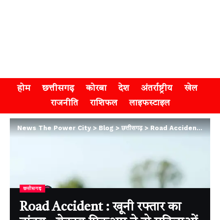
होम
छत्तीसगढ़
कोरबा
देश
अंतर्राष्ट्रीय
खेल
राजनीति
राशिफल
लाइफस्टाइल
News The Power City
>
Blog
>
छत्तीसगढ़
>
Road Accident : खूनी रफ्तार का तांडव , बेकाबू पिकअप ने दो महिलाओं को उड़ाया, मौके पर ही हुई मौत
छत्तीसगढ़
Road Accident : खूनी रफ्तार का