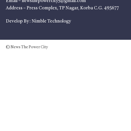
Email – newsthepowercity5@gmail.com
Address – Press Complex, TP Nagar, Korba C.G. 495677
Develop By :
Nimble Technology
© News The Power City