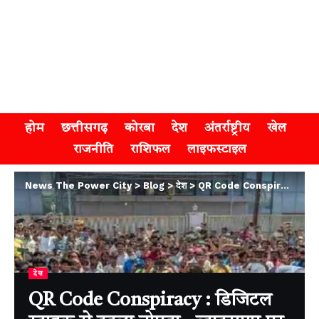
होम
छत्तीसगढ़
कोरबा
देश
अंतर्राष्ट्रीय
खेल
राजनीति
राशिफल
लाइफस्टाइल
News The Power City
>
Blog
>
देश
>
QR Code Conspiracy : डिजिटल स्ट्राइक से दहला नोएडा , व्हाट्सएप पर मिली लोकेशन और फिर शुरू हुआ पथराव, तकनीक का गलत इस्तेमाल कर भड़काई भीड़
देश
QR Code Conspiracy : डिजिटल