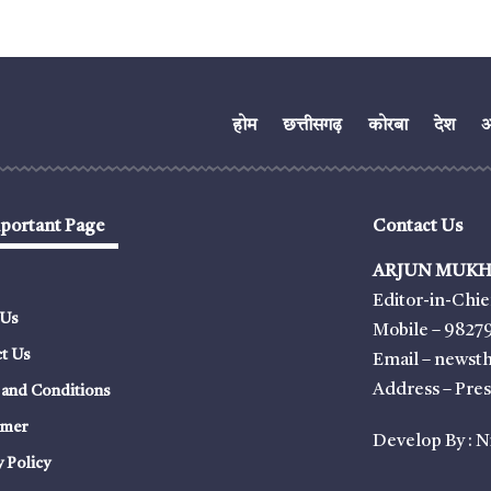
होम
छत्तीसगढ़
कोरबा
देश
अं
portant Page
Contact Us
ARJUN MUKH
Editor-in-Chie
 Us
Mobile – 9827
t Us
Email – news
Address – Pre
and Conditions
imer
Develop By :
N
y Policy