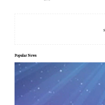
S
Popular News