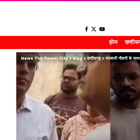
होम
छत्ती
News The Power City
>
Blog
>
छत्तीसगढ़
>
सरकारी नौकरी के साथ न