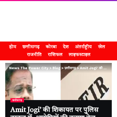
होम
छत्तीसगढ़
कोरबा
देश
अंतर्राष्ट्रीय
खेल
राजनीति
राशिफल
लाइफस्टाइल
News The Power City
>
Blog
>
छत्तीसगढ़
>
Amit Jogi’ की शिकायत पर पुलिस हरकत में, आरोपियों की तलाश तेज
छत्तीसगढ़
Amit Jogi’ की शिकायत पर पुलिस