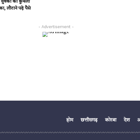
 युवकों को कुचला
 लौटाने पड़े पैसे
- Advertisement -
होम
छत्तीसगढ़
कोरबा
देश
अं