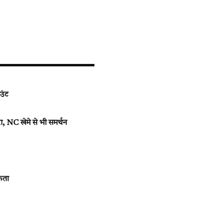
उंट
, NC खेमे से भी समर्थन
कता