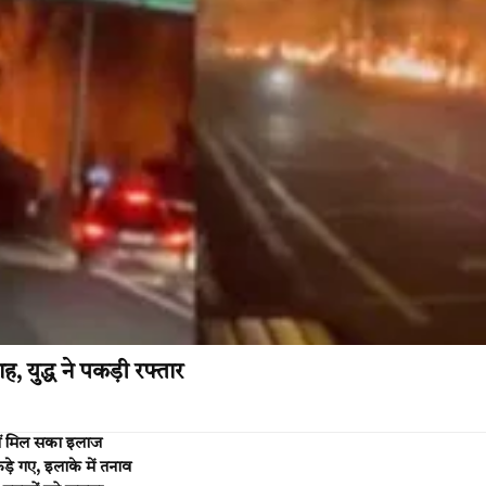
 युद्ध ने पकड़ी रफ्तार
नहीं मिल सका इलाज
े गए, इलाके में तनाव