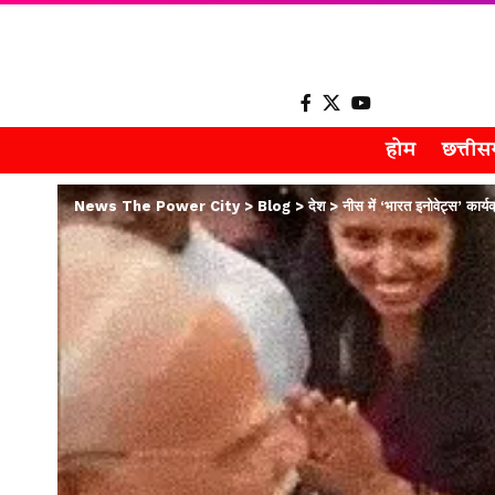
होम
छत्ती
News The Power City
>
Blog
>
देश
>
नीस में ‘भारत इनोवेट्स’ कार्