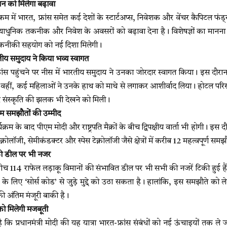
न को मिलेगा बढ़ावा
यक्रम में भारत, फ्रांस समेत कई देशों के स्टार्टअप्स, निवेशक और वेंचर कैपिटल फंड्
अत्याधुनिक तकनीक और निवेश के अवसरों को बढ़ावा देना है। विशेषज्ञों का मानन
कनीकी सहयोग को नई दिशा मिलेगी।
रतीय समुदाय ने किया भव्य स्वागत
 फ्रांस पहुंचने पर नीस में भारतीय समुदाय ने उनका जोरदार स्वागत किया। इस दौरा
 वहीं, कई महिलाओं ने उनके हाथ को माथे से लगाकर आशीर्वाद लिया। होटल परिसर
और संस्कृति की झलक भी देखने को मिली।
अहम समझौतों की उम्मीद
यक्रम के बाद पीएम मोदी और राष्ट्रपति मैक्रों के बीच द्विपक्षीय वार्ता भी होगी। इस
्नोलॉजी, सेमीकंडक्टर और स्पेस टेक्नोलॉजी जैसे क्षेत्रों में करीब 12 महत्वपूर्ण सम
की डील पर भी नजर
ीच 114 राफेल लड़ाकू विमानों की संभावित डील पर भी सभी की नजरें टिकी हुई है
े लिए ‘सोर्स कोड’ से जुड़े मुद्दे को उठा सकता है। हालांकि, इस समझौते को ल
अंतिम मंजूरी बाकी है।
ो मिलेगी मजबूती
है कि प्रधानमंत्री मोदी की यह यात्रा भारत-फ्रांस संबंधों को नई ऊंचाइयों तक ल