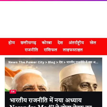
होम
छत्तीसगढ़
कोरबा
देश
अंतर्राष्ट्रीय
खेल
राजनीति
राशिफल
लाइफस्टाइल
News The Power City
>
Blog
>
देश
>
भारतीय राजनीति में नया अध्याय Narendra Modi’ ने तोड़ा नेहरू का दशकों पुराना रिकॉर्ड
देश
भारतीय राजनीति में नया अध्याय