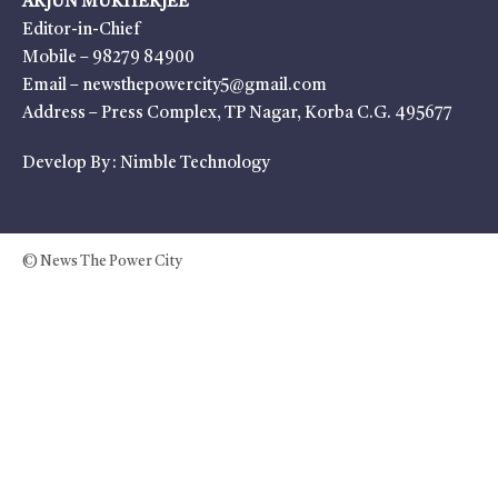
ARJUN MUKHERJEE
Editor-in-Chief
Mobile – 98279 84900
Email – newsthepowercity5@gmail.com
Address – Press Complex, TP Nagar, Korba C.G. 495677
Develop By :
Nimble Technology
© News The Power City