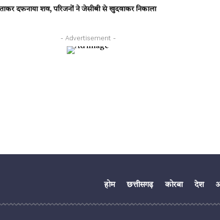
 बताकर दफनाया शव, परिजनों ने जेसीबी से खुदवाकर निकाला
- Advertisement -
होम
छत्तीसगढ़
कोरबा
देश
अं