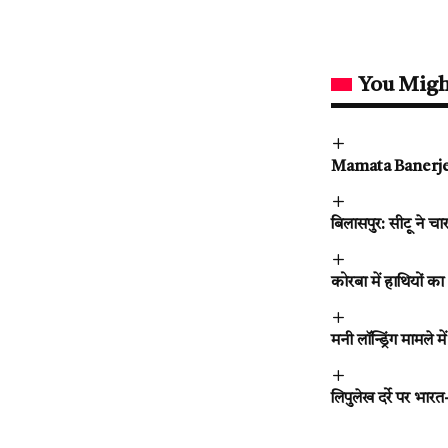
You Migh
Mamata Banerjee’ क
बिलासपुर: सीटू ने च
कोरबा में हाथियों क
मनी लॉन्ड्रिंग मामले 
लिपुलेख दर्रे पर भार