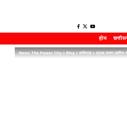
होम
छत्ती
News The Power City
>
Blog
>
छत्तीसगढ़
>
SDM करूण डहरिया समेत