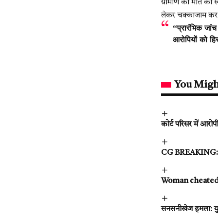
ग्रामीण की मौत की ख
लेकर चक्काजाम कर दि
“प्रारंभिक जां
आरोपियों को हि
You Migh
कोर्ट परिसर में आरो
CG BREAKING: छत्ती
Woman cheated of 
सनसनीखेज हमला: युव