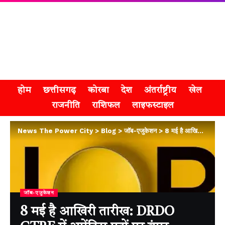
होम
छत्तीसगढ़
कोरबा
देश
अंतर्राष्ट्रीय
खेल
राजनीति
राशिफल
लाइफस्टाइल
News The Power City
>
Blog
>
जॉब-एजुकेशन
>
8 मई है आखिरी तारीख: DRDO GTRE में अप्रेंटिस पदों पर बंपर भर्तियां, जानें कैसे करें आवेदन
जॉब-एजुकेशन
8 मई है आखिरी तारीख: DRDO