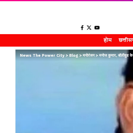
होम
छत्ती
News The Power City
>
Blog
>
मनोरंजन
>
मनोज कुमार, बॉलीवुड क