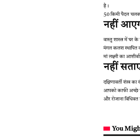
है।
50 किमी पैदल चलकर 
नहीं आए
वास्तु शास्त्र में घ
मंगल कलश स्थापित कर
मां लक्ष्मी का आशीर्
नहीं सता
दक्षिणावर्ती शंख का स
आपको काफी अच्छे परि
और रोजाना विधिवत र
You Migh