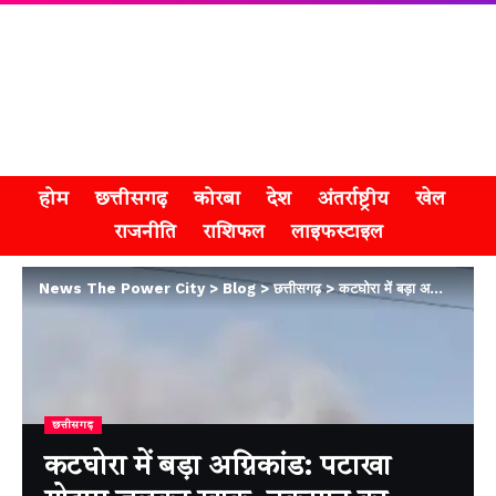
होम
छत्तीसगढ़
कोरबा
देश
अंतर्राष्ट्रीय
खेल
राजनीति
राशिफल
लाइफस्टाइल
News The Power City
>
Blog
>
छत्तीसगढ़
>
कटघोरा में बड़ा अग्निकांड: पटाखा गोदाम जलकर खाक, नुकसान का आकलन जारी
छत्तीसगढ़
कटघोरा में बड़ा अग्निकांड: पटाखा