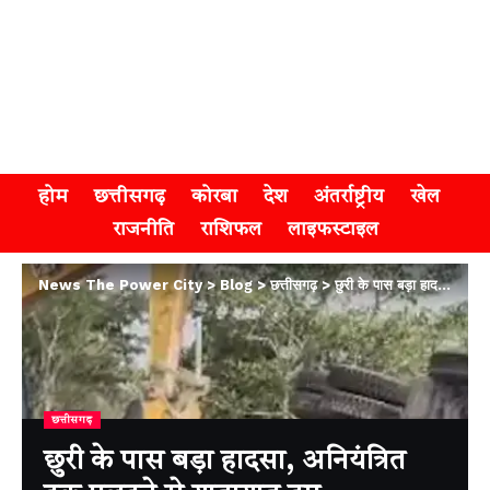
होम
छत्तीसगढ़
कोरबा
देश
अंतर्राष्ट्रीय
खेल
राजनीति
राशिफल
लाइफस्टाइल
News The Power City
>
Blog
>
छत्तीसगढ़
>
छुरी के पास बड़ा हादसा, अनियंत्रित ट्रक पलटने से यातायात ठप
छत्तीसगढ़
छुरी के पास बड़ा हादसा, अनियंत्रित