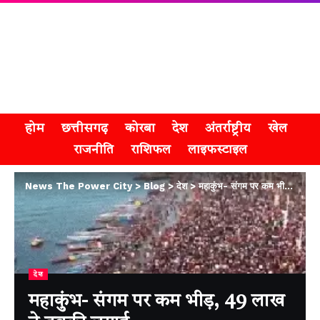
होम
छत्तीसगढ़
कोरबा
देश
अंतर्राष्ट्रीय
खेल
राजनीति
राशिफल
लाइफस्टाइल
News The Power City
>
Blog
>
देश
>
महाकुंभ- संगम पर कम भीड़, 49 लाख ने डुबकी लगाई
देश
महाकुंभ- संगम पर कम भीड़, 49 लाख