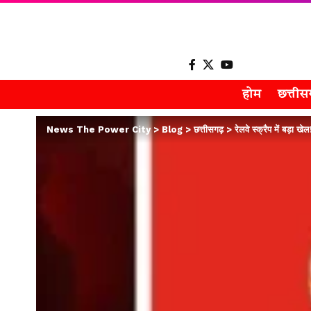
होम
छत्ती
News The Power City
>
Blog
>
छत्तीसगढ़
>
रेलवे स्क्रैप में बड़ा