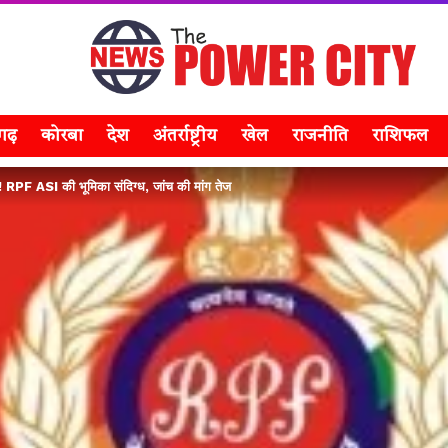
सगढ़
कोरबा
देश
अंतर्राष्ट्रीय
खेल
राजनीति
राशिफल
 खेल! RPF ASI की भूमिका संदिग्ध, जांच की मांग तेज