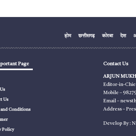
होम
छत्तीसगढ़
कोरबा
देश
अं
portant Page
Contact Us
ARJUN MUKH
Editor-in-Chie
 Us
Mobile – 9827
t Us
Email – news
Address – Pre
and Conditions
imer
Develop By :
N
y Policy