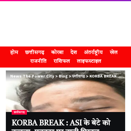
होम
छत्तीसगढ़
कोरबा
देश
अंतर्राष्ट्रीय
खेल
राजनीति
राशिफल
लाइफस्टाइल
News The Power City
>
Blog
>
छत्तीसगढ़
>
KORBA BREAK : ASI के बेटे को कुचला, पत्रकार पर तानी पिस्टल, फायरिंग कर बेरहमी से पीटा
छत्तीसगढ़
KORBA BREAK : ASI के बेटे को