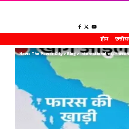
होम
छत्ती
News The Power City
>
Blog
>
International
>
ईरान संकट ग