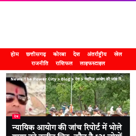
होम
छत्तीसगढ़
कोरबा
देश
अंतर्राष्ट्रीय
खेल
राजनीति
राशिफल
लाइफस्टाइल
News The Power City
>
Blog
>
देश
>
न्यायिक आयोग की जांच रिपोर्ट में भोले बाबा को क्‍लीन चि‍ट, कौन है 121 लोगों की मौत का ज‍िम्‍मेदार?
देश
न्यायिक आयोग की जांच रिपोर्ट में भोले