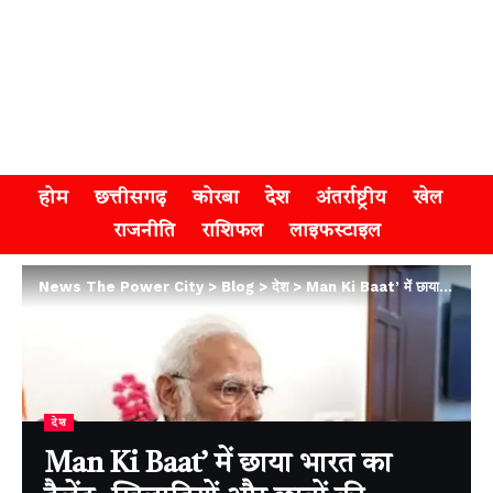
होम
छत्तीसगढ़
कोरबा
देश
अंतर्राष्ट्रीय
खेल
राजनीति
राशिफल
लाइफस्टाइल
News The Power City
>
Blog
>
देश
>
Man Ki Baat’ में छाया भारत का टैलेंट, खिलाड़ियों और छात्रों की उपलब्धियों का किया जिक्र
देश
Man Ki Baat’ में छाया भारत का