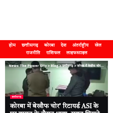
होम
छत्तीसगढ़
कोरबा
देश
अंतर्राष्ट्रीय
खेल
राजनीति
राशिफल
लाइफस्टाइल
News The Power City
>
Blog
>
छत्तीसगढ़
>
कोरबा में बेखौफ चोर’ रिटायर्ड ASI के घर बारात के दौरान धावा, सबूत मिटाने के लिए CCTV का DVR भी ले उड़े
छत्तीसगढ़
कोरबा में बेखौफ चोर’ रिटायर्ड ASI के