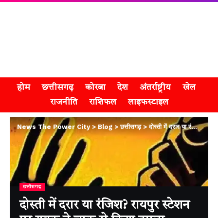
होम
छत्तीसगढ़
कोरबा
देश
अंतर्राष्ट्रीय
खेल
राजनीति
राशिफल
लाइफस्टाइल
News The Power City
>
Blog
>
छत्तीसगढ़
>
दोस्ती में दरार या रंजिश? रायपुर स्टेशन पर युवक ने चाकू से किया हमला
छत्तीसगढ़
दोस्ती में दरार या रंजिश? रायपुर स्टेशन