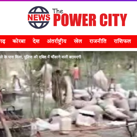
सगढ़
कोरबा
देश
अंतर्राष्ट्रीय
खेल
राजनीति
राशिफल
े के पास मिला, पुलिस की दबिश में चौंकाने वाली बरामदगी