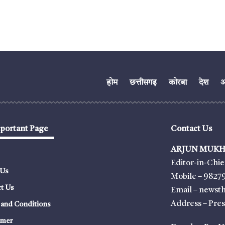
होम
छत्तीसगढ़
कोरबा
देश
अं
portant Page
Contact Us
ARJUN MUKH
Editor-in-Chie
 Us
Mobile – 9827
t Us
Email – news
Address – Pre
and Conditions
imer