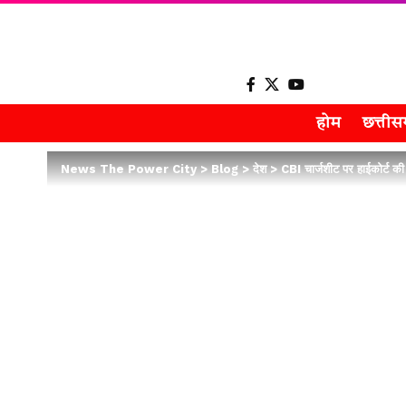
होम
छत्ती
News The Power City
>
Blog
>
देश
>
CBI चार्जशीट पर हाईकोर्ट की