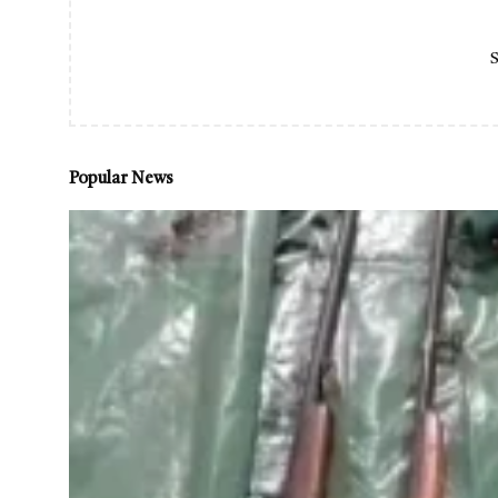
S
Popular News