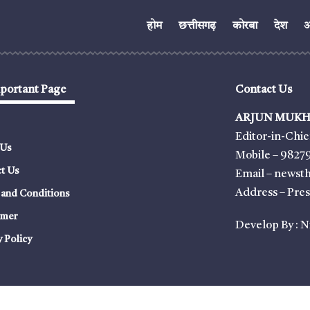
होम
छत्तीसगढ़
कोरबा
देश
अं
portant Page
Contact Us
ARJUN MUKH
Editor-in-Chie
 Us
Mobile – 9827
t Us
Email – news
Address – Pre
and Conditions
imer
Develop By :
N
y Policy