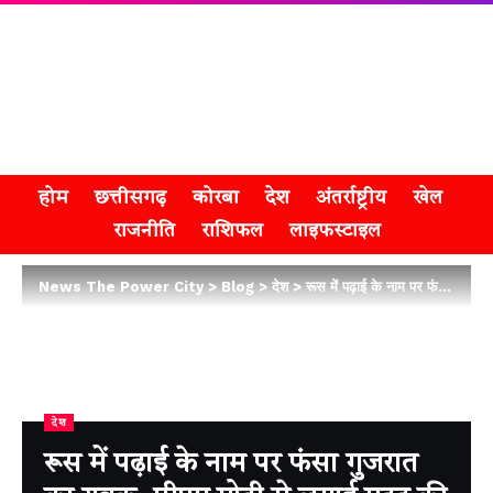
होम
छत्तीसगढ़
कोरबा
देश
अंतर्राष्ट्रीय
खेल
राजनीति
राशिफल
लाइफस्टाइल
News The Power City
>
Blog
>
देश
>
रूस में पढ़ाई के नाम पर फंसा गुजरात का युवक, पीएम मोदी से लगाई मदद की गुहार
देश
रूस में पढ़ाई के नाम पर फंसा गुजरात