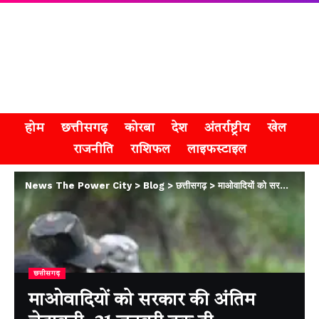
होम
छत्तीसगढ़
कोरबा
देश
अंतर्राष्ट्रीय
खेल
राजनीति
राशिफल
लाइफस्टाइल
News The Power City
>
Blog
>
छत्तीसगढ़
>
माओवादियों को सरकार की अंतिम चेतावनी, 31 जनवरी तक ही आत्मसमर्पण का मौका
छत्तीसगढ़
माओवादियों को सरकार की अंतिम