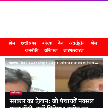
होम
छत्तीसगढ़
कोरबा
देश
अंतर्राष्ट्रीय
खेल
राजनीति
राशिफल
लाइफस्टाइल
News The Power City
>
Blog
>
छत्तीसगढ़
>
सरकार का ऐलान: जो पंचायतें नक्सल मुक्त होंगी, उन्हें मिलेगा 1 करोड़ का अनुदान
छत्तीसगढ़
सरकार का ऐलान: जो पंचायतें नक्सल